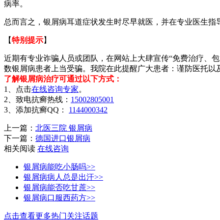
病率。
总而言之，银屑病耳道症状发生时尽早就医，并在专业医生指
【
特别提示
】
近期有专业诈骗人员或团队，在网站上大肆宣传“免费治疗、包
数银屑病患者上当受骗。我院在此提醒广大患者：谨防医托以
了解银屑病治疗可通过以下方式：
1、点击
在线咨询专家
。
2、致电抗癣热线：
15002805001
3、添加抗癣QQ：
1144000342
上一篇：
北医三院 银屑病
下一篇：
德国进口银屑病
相关阅读
在线咨询
银屑病能吃小肠吗>>
银屑病病人总是出汗>>
银屑病能否吃甘蔗>>
银屑病口服西药方>>
点击查看更多热门关注话题