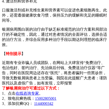
4. 激活剂和营养补充
口服激活剂或补充维生素和营养素可以促进色素细胞再生。此
外，还需遵循健康饮食习惯，保持压力的缓解和充足的睡眠时
间等。
银屑病周围白斑的治疗由于缺乏标准规范的治疗方案和局部治
疗的不确定性，因此，通过对患者情况的全面评估，选择合适
的治疗方法，并综合应用多种治疗手段以期达到理想的临床疗
效。
【
特别提示
】
近期有专业诈骗人员或团队，在网站上大肆宣传“免费治疗、
包治包好、签约治疗、先治病后付钱、免费送治疗仪器“等广
告，同时在医院周边还存在“医托”，将患者骗到一些黑诊所，
导致无数银屑病患者上当受骗。我院在此提醒广大患者：谨防
医托以及虚假广告，如有发现，立即报警
了解银屑病治疗可通过以下方式：
1、点击
在线咨询专家
。
2、致电抗癣热线：
15002805001
3、添加抗癣QQ：
1144000342