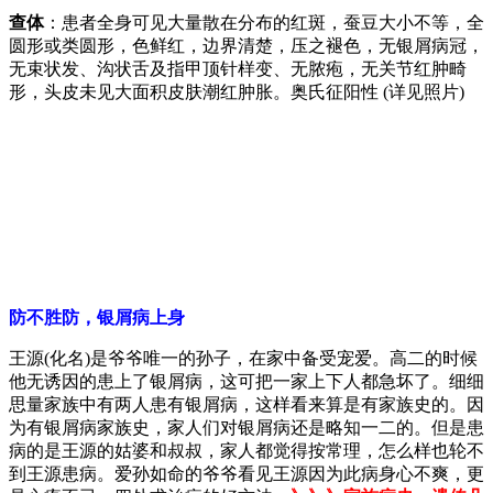
查体
：患者全身可见大量散在分布的红斑，蚕豆大小不等，全
圆形或类圆形，色鲜红，边界清楚，压之褪色，无银屑病冠，
无束状发、沟状舌及指甲顶针样变、无脓疱，无关节红肿畸
形，头皮未见大面积皮肤潮红肿胀。奥氏征阳性 (详见照片)
防不胜防，银屑病上身
王源(化名)是爷爷唯一的孙子，在家中备受宠爱。高二的时候
他无诱因的患上了银屑病，这可把一家上下人都急坏了。细细
思量家族中有两人患有银屑病，这样看来算是有家族史的。因
为有银屑病家族史，家人们对银屑病还是略知一二的。但是患
病的是王源的姑婆和叔叔，家人都觉得按常理，怎么样也轮不
到王源患病。爱孙如命的爷爷看见王源因为此病身心不爽，更