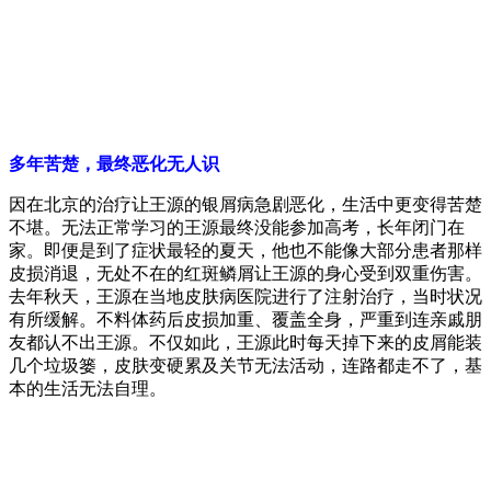
多年苦楚，最终恶化无人识
因在北京的治疗让王源的银屑病急剧恶化，生活中更变得苦楚
不堪。无法正常学习的王源最终没能参加高考，长年闭门在
家。即便是到了症状最轻的夏天，他也不能像大部分患者那样
皮损消退，无处不在的红斑鳞屑让王源的身心受到双重伤害。
去年秋天，王源在当地皮肤病医院进行了注射治疗，当时状况
有所缓解。不料体药后皮损加重、覆盖全身，严重到连亲戚朋
友都认不出王源。不仅如此，王源此时每天掉下来的皮屑能装
几个垃圾篓，皮肤变硬累及关节无法活动，连路都走不了，基
本的生活无法自理。