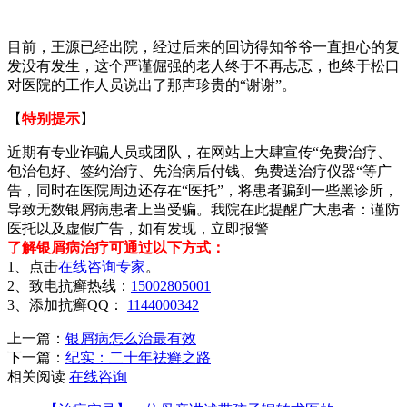
目前，王源已经出院，经过后来的回访得知爷爷一直担心的复
发没有发生，这个严谨倔强的老人终于不再忐忑，也终于松口
对医院的工作人员说出了那声珍贵的“谢谢”。
【
特别提示
】
近期有专业诈骗人员或团队，在网站上大肆宣传“免费治疗、
包治包好、签约治疗、先治病后付钱、免费送治疗仪器“等广
告，同时在医院周边还存在“医托”，将患者骗到一些黑诊所，
导致无数银屑病患者上当受骗。我院在此提醒广大患者：谨防
医托以及虚假广告，如有发现，立即报警
了解银屑病治疗可通过以下方式：
1、点击
在线咨询专家
。
2、致电抗癣热线：
15002805001
3、添加抗癣QQ：
1144000342
上一篇：
银屑病怎么治最有效
下一篇：
纪实：二十年祛癣之路
相关阅读
在线咨询