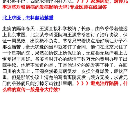
是心疼不已，四处求治疗的好方法。
》》》家族病史、遗传几
率这些对银屑病的发病影响大吗?专业医师在线回答
北上求医，怎料越治越重
患病的隔年春天，王源直接和学校请了长假，由爷爷带着他远
上北京求医。北京某专科医院与王源爷爷签订了治疗协议，保
证一周见效，出院概不负责。爷爷只想着快点治好病让孙子不
那么痛苦，毫无犹豫的当即就签订了合同。他们在北京只住了
一个星期的院，果然如协议上所保证的，无皮损无瘙痒看上去
恢复得非常好。爷爷当时开心的结清了数万元的费用办理了出
院手续。他所不知道的是，正是他过分的溺爱害了孙子。在回
四川的火车上，王源突然银屑病复发，皮损全身爆发，症状严
重。但是那纸协议上清楚的写着离院复发与院方无关，求诉无
门的爷孙俩只能打掉牙齿往肚里咽。
》》》避免治疗陷阱，什
么样的宣传一般是夸大疗效?