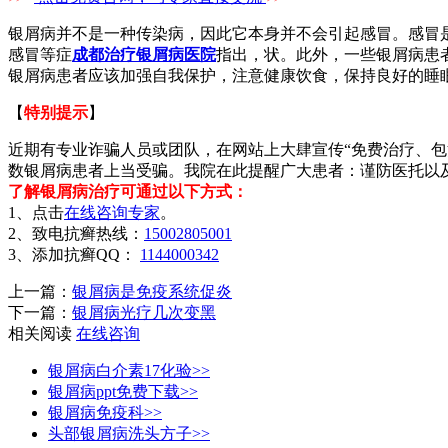
银屑病并不是一种传染病，因此它本身并不会引起感冒。感冒
感冒等症
成都治疗银屑病医院
指出，状。此外，一些银屑病患
银屑病患者应该加强自我保护，注意健康饮食，保持良好的睡
【
特别提示
】
近期有专业诈骗人员或团队，在网站上大肆宣传“免费治疗、包
数银屑病患者上当受骗。我院在此提醒广大患者：谨防医托以
了解银屑病治疗可通过以下方式：
1、点击
在线咨询专家
。
2、致电抗癣热线：
15002805001
3、添加抗癣QQ：
1144000342
上一篇：
银屑病是免疫系统促炎
下一篇：
银屑病光疗几次变黑
相关阅读
在线咨询
银屑病白介素17化验>>
银屑病ppt免费下载>>
银屑病免疫科>>
头部银屑病洗头方子>>