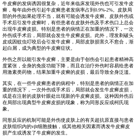
牛皮癣的发病诱因很复杂，近年来临床发现外伤也可引发牛皮
癣，每年由外伤引起牛皮癣患者发病率占到0.9%-2%。皮肤局
部的外伤如果处理不当，就有可能会诱发牛皮癣。皮肤外伤或
手术后引发牛皮癣时，有些患者在皮肤外伤及手术伤口上总会
出现牛皮癣皮损。特别是患者的病情正在加重的情况下，一次
外伤或手术后，局部就会发生牛皮癣皮损。此外，理发剃破头
皮或因蚊虫叮咬后会引发牛皮癣，局部皮肤损害久不愈合，渐
起白屑，成为典型的牛皮癣症状。
外伤之所以能引发牛皮癣，主要是由于创伤会引起患者精神高
度紧张，全身的免疫功能下降，而且在治疗外伤时容易给患者
用激素类药物，结果加重牛皮癣的皮损，最后导致全身泛滥。
其实，在一些牛皮癣患者的病程中，特别是患者的病情正在加
重的情况下，一次外伤或手术后，局部就会发生牛皮癣皮损，
或是在注射的皮肤针眼处出现新的牛皮癣皮损。这种因外伤后
在局部出现典型牛皮癣皮损的现象，称为同形反应或柯氏现
象。
同形反应的机制可能是外伤使皮肤上的有关超抗原直接与患者
皮肤组织内的vβt细胞接触，或其他相关因素而诱发牛皮癣皮
损产生或诱发了牛皮癣的发生。