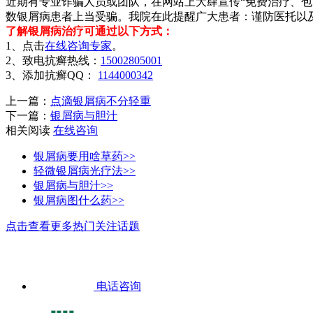
近期有专业诈骗人员或团队，在网站上大肆宣传“免费治疗、包
数银屑病患者上当受骗。我院在此提醒广大患者：谨防医托以
了解银屑病治疗可通过以下方式：
1、点击
在线咨询专家
。
2、致电抗癣热线：
15002805001
3、添加抗癣QQ：
1144000342
上一篇：
点滴银屑病不分轻重
下一篇：
银屑病与胆汁
相关阅读
在线咨询
银屑病要用啥草药>>
轻微银屑病光疗法>>
银屑病与胆汁>>
银屑病图什么药>>
点击查看更多热门关注话题
电话咨询