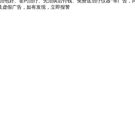
治包好、签约治疗、先治病后付钱、免费送治疗仪器“等广告，同
及虚假广告，如有发现，立即报警