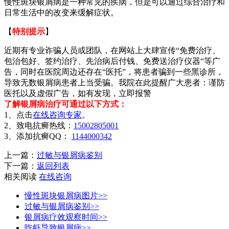
慢性斑块银屑病是一种常见的疾病，但是可以通过综合治疗和
日常生活中的改变来缓解症状。
【
特别提示
】
近期有专业诈骗人员或团队，在网站上大肆宣传“免费治疗、
包治包好、签约治疗、先治病后付钱、免费送治疗仪器“等广
告，同时在医院周边还存在“医托”，将患者骗到一些黑诊所，
导致无数银屑病患者上当受骗。我院在此提醒广大患者：谨防
医托以及虚假广告，如有发现，立即报警
了解银屑病治疗可通过以下方式：
1、点击
在线咨询专家
。
2、致电抗癣热线：
15002805001
3、添加抗癣QQ：
1144000342
上一篇：
过敏与银屑病鉴别
下一篇：
返回列表
相关阅读
在线咨询
慢性斑块银屑病图片>>
过敏与银屑病鉴别>>
银屑病疗效观察时间>>
吃虾导致银屑病>>