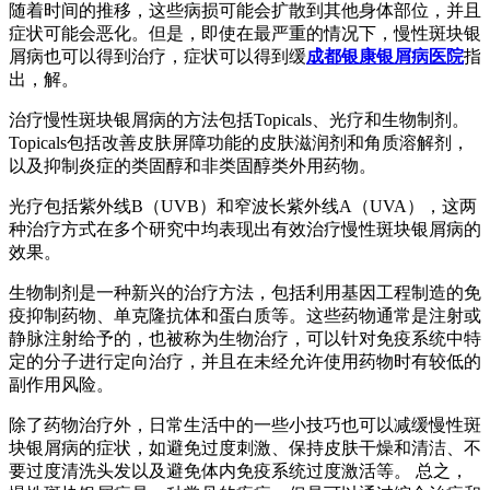
随着时间的推移，这些病损可能会扩散到其他身体部位，并且
症状可能会恶化。但是，即使在最严重的情况下，慢性斑块银
屑病也可以得到治疗，症状可以得到缓
成都银康银屑病医院
指
出，解。
治疗慢性斑块银屑病的方法包括Topicals、光疗和生物制剂。
Topicals包括改善皮肤屏障功能的皮肤滋润剂和角质溶解剂，
以及抑制炎症的类固醇和非类固醇类外用药物。
光疗包括紫外线B（UVB）和窄波长紫外线A（UVA），这两
种治疗方式在多个研究中均表现出有效治疗慢性斑块银屑病的
效果。
生物制剂是一种新兴的治疗方法，包括利用基因工程制造的免
疫抑制药物、单克隆抗体和蛋白质等。这些药物通常是注射或
静脉注射给予的，也被称为生物治疗，可以针对免疫系统中特
定的分子进行定向治疗，并且在未经允许使用药物时有较低的
副作用风险。
除了药物治疗外，日常生活中的一些小技巧也可以减缓慢性斑
块银屑病的症状，如避免过度刺激、保持皮肤干燥和清洁、不
要过度清洗头发以及避免体内免疫系统过度激活等。 总之，